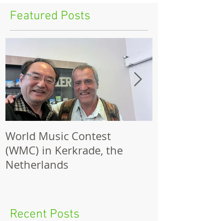
Featured Posts
World Music Contest
One Hundred
(WMC) in Kerkrade, the
Together | 
Netherlands
Nights 2026 
Recent Posts